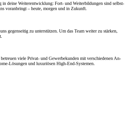
ig in deine Weiter­ent­wick­lung: Fort- und Weiter­bildungen sind selbst­
r uns vor­anbringt – heute, morgen und in Zukunft.
ns gegen­seitig zu unter­stützen. Um das Team weiter zu stärken,
t.
 Wir betreuen viele Privat- und Gewerbe­kunden mit ver­schiedenen An­
art-Home-Lösungen und luxuriösen High-End-Systemen.