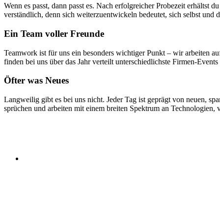
Wenn es passt, dann passt es. Nach er­folgreicher Probe­zeit erhältst du 
ver­ständ­lich, denn sich weiter­zu­ent­wickeln bedeutet, sich selbst u
Ein Team voller Freunde
Teamwork ist für uns ein besonders wichtiger Punkt – wir arbeiten au
finden bei uns über das Jahr verteilt unter­schied­lichste Firmen-Event
Öfter was Neues
Langweilig gibt es bei uns nicht. Jeder Tag ist geprägt von neuen, span
sprüchen und arbeiten mit einem breiten Spektrum an Techno­logien, 