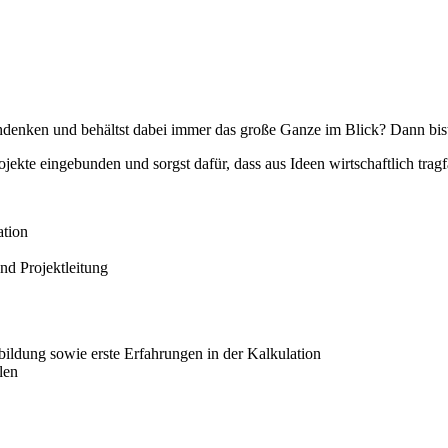
­denken und be­hältst dabei immer das große Ganze im Blick? Dann bist 
jekte ein­ge­bunden und sorgst dafür, dass aus Ideen wirt­schaft­lich tra
ation
nd Projekt­leitung
bildung sowie erste Er­fahrungen in der Kalku­lation
len