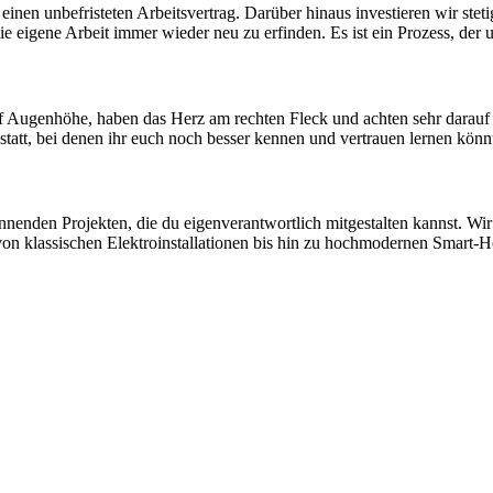
einen un­be­fristeten Arbeits­vertrag. Darüber hinaus inves­tieren wir stet
nd die eigene Arbeit immer wieder neu zu erfinden. Es ist ein Prozess, de
f Augen­höhe, haben das Herz am rechten Fleck und achten sehr darauf u
s statt, bei denen ihr euch noch besser kennen und ver­trauen lernen könn
nen­den Projekten, die du eigen­ver­ant­wort­lich mit­ge­stalten kannst.
von klassischen Elektro­installa­tionen bis hin zu hoch­mo­dernen Sm