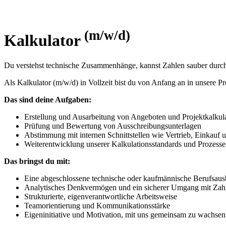
(m/w/d)
Kalkulator
Du verstehst technische Zu­sammen­hänge, kannst Zahlen sauber durch
Als Kalkulator (m/w/d) in Voll­zeit bist du von An­fang an in unsere Pro
Das sind deine Aufgaben:
Erstellung und Aus­ar­bei­tung von An­ge­boten und Projekt­kalkul
Prüfung und Bewertung von Auss­chreibungs­unter­lagen
Abstimmung mit internen Schnitt­stellen wie Ver­trieb, Ein­kauf u
Weiterentwicklung unserer Kalku­lations­stan­dards und Prozesse
Das bringst du mit:
Eine abgeschlossene tech­nische oder kauf­männische Berufs­aus­
Analytisches Denk­ver­mögen und ein sicherer Um­gang mit Zah
Strukturierte, eigen­ver­ant­wortliche Arbeits­weise
Teamorientierung und Kommu­nika­tions­stärke
Eigen­initiative und Moti­vation, mit uns ge­mein­sam zu wachsen