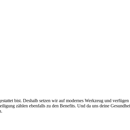
­ge­stattet bist. Deshalb setzen wir auf modernes Werk­zeug und verfügen 
eili­gung zählen eben­falls zu den Bene­fits. Und da uns deine Gesund­h
n.