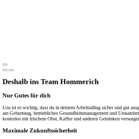
Deshalb ins Team Hommerich
Nur Gutes für dich
Uns ist es wichtig, dass du in deinem Arbeits­alltag sicher und gut aus
am Geburts­tag, betriebliches Gesund­heits­manage­ment und Umsatz­be­t
kosten­los mit frischem Obst, Kaffee und anderen Ge­tränken ver­sorge
Maximale Zukunftssicherheit