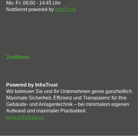
Mo- Fr: 06:00 - 14:45 Uhr
Notdienst powered by
InfraTrust
Navigation
Gewerblich
überspringen
Architekten & Planer
Privat
Karriere
Unternehmen
Team
Zertifikate
Kontakt
Kundenservice/Notdienst
Powered by InfraTrust
Wir betreuen Sie und Ihr Unternehmen gerne ganzheitlich.
Maximale Sicherheit, Effizienz und Transparenz für Ihre
Gebäude- und Anlagentechnik – bei minimalem eigenen
Aufwand und maximaler Planbarkeit.
www.infratrust.eu