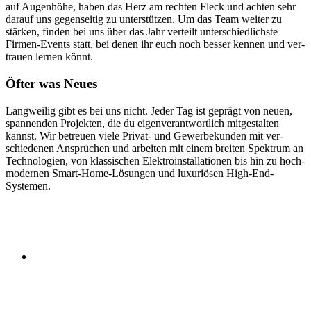
auf Augen­höhe, haben das Herz am rechten Fleck und achten sehr
darauf uns gegen­seitig zu unter­stützen. Um das Team weiter zu
stärken, finden bei uns über das Jahr verteilt unter­schied­lichste
Firmen-Events statt, bei denen ihr euch noch besser kennen und ver­
trauen lernen könnt.
Öfter was Neues
Langweilig gibt es bei uns nicht. Jeder Tag ist geprägt von neuen,
spannen­den Projekten, die du eigen­ver­ant­wort­lich mit­ge­stalten
kannst. Wir betreuen viele Privat- und Gewerbe­kunden mit ver­
schiedenen An­sprüchen und arbeiten mit einem breiten Spektrum an
Techno­logien, von klassischen Elektro­installa­tionen bis hin zu hoch­
mo­dernen Smart-Home-Lösungen und luxuriösen High-End-
Systemen.