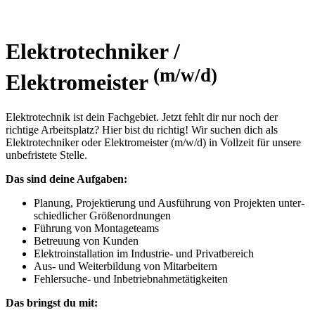
Elektrotechniker /
(m/w/d)
Elektromeister
Elektrotechnik ist dein Fach­gebiet. Jetzt fehlt dir nur noch der
richtige Arbeits­platz? Hier bist du richtig! Wir suchen dich als
Elektro­tech­niker oder Elektro­meister (m/w/d) in Vollzeit für unsere
un­be­fristete Stelle.
Das sind deine Aufgaben:
Planung, Projektierung und Ausführung von Projekten unter­
schied­licher Größen­ordnungen
Führung von Montage­teams
Betreuung von Kunden
Elektroinstallation im Industrie- und Privat­bereich
Aus- und Weiterbildung von Mit­arbeitern
Fehlersuche- und Inbetrieb­nahme­tätig­keiten
Das bringst du mit: