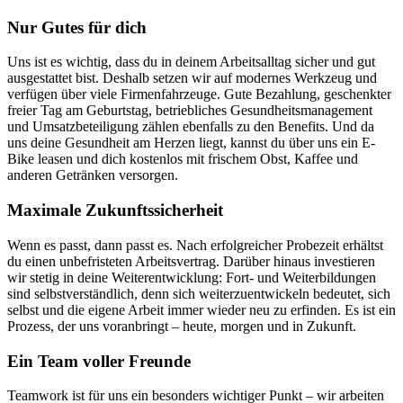
Nur Gutes für dich
Uns ist es wichtig, dass du in deinem Arbeits­alltag sicher und gut
aus­ge­stattet bist. Deshalb setzen wir auf modernes Werk­zeug und
verfügen über viele Firmen­fahr­zeuge. Gute Be­zahlung, ge­schenk­ter
freier Tag am Geburts­tag, betriebliches Gesund­heits­manage­ment
und Umsatz­be­teili­gung zählen eben­falls zu den Bene­fits. Und da
uns deine Gesund­heit am Herzen liegt, kannst du über uns ein E-
Bike leasen und dich kosten­los mit frischem Obst, Kaffee und
anderen Ge­tränken ver­sorgen.
Maximale Zukunftssicherheit
Wenn es passt, dann passt es. Nach er­folgreicher Probe­zeit erhältst
du einen un­be­fristeten Arbeits­vertrag. Darüber hinaus inves­tieren
wir stetig in deine Weiter­ent­wick­lung: Fort- und Weiter­bildungen
sind selbst­ver­ständ­lich, denn sich weiter­zu­ent­wickeln bedeutet, sich
selbst und die eigene Arbeit immer wieder neu zu erfinden. Es ist ein
Prozess, der uns vor­anbringt – heute, morgen und in Zukunft.
Ein Team voller Freunde
Teamwork ist für uns ein besonders wichtiger Punkt – wir arbeiten